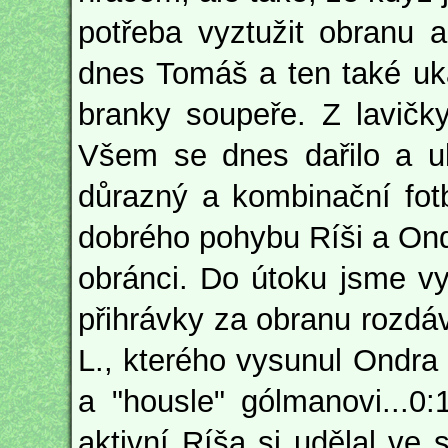
potřeba vyztužit obranu 
dnes Tomáš a ten také uká
branky soupeře. Z lavičk
Všem se dnes dařilo a uk
důrazný a kombinační fot
dobrého pohybu Ríši a Ondr
obránci. Do útoku jsme v
přihrávky za obranu rozdá
L., kterého vysunul Ondra V
a "housle" gólmanovi...0
aktivní Ríša si udělal ve 