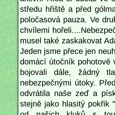
středu hřiště a před gólm
poločasová pauza. Ve dru
chvílemi hořeli....Nebezp
musel také zaskakovat Ada
Jeden jsme přece jen neuhl
domácí útočník pohotově v
bojovali dále, žádný t
nebezpečnými útoky. Před
odvrátila naše zeď a pís
stejně jako hlasitý pokřik
od našich kluků s tou