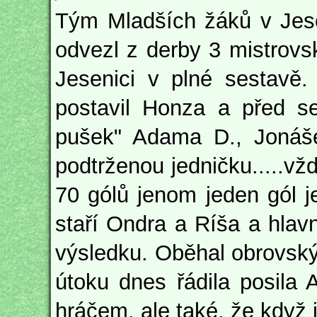
Tým Mladších žáků v Jese
odvezl z derby 3 mistrovsk
Jesenici v plné sestavě.
postavil Honza a před se
pušek" Adama D., Jonáše
podtrženou jedničku.....vž
70 gólů jenom jeden gól je
staří Ondra a Ríša a hla
výsledku. Oběhal obrovský p
útoku dnes řádila posila
hráčem, ale také, že když 