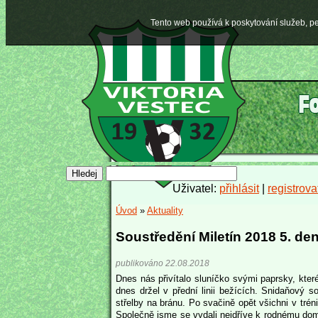
Tento web používá k poskytování služeb, pe
Uživatel:
přihlásit
|
registrova
Úvod
»
Aktuality
Soustředění Miletín 2018 5. de
publikováno 22.08.2018
Dnes nás přivítalo sluníčko svými paprsky, kte
dnes držel v přední linii bežících. Snidaňový 
střelby na bránu. Po svačině opět všichni v trén
Společně jsme se vydali nejdříve k rodnému domk