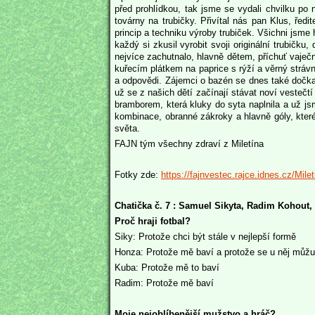
před prohlídkou, tak jsme se vydali chvilku po 
továrny na trubičky. Přivítal nás pan Klus, ředi
princip a techniku výroby trubiček. Všichni jsme
každý si zkusil vyrobit svoji originální trubičku
nejvíce zachutnalo, hlavně dětem, příchuť vaječn
kuřecím plátkem na paprice s rýží a věrný strávn
a odpovědi. Zájemci o bazén se dnes také dočkali
už se z našich dětí začínají stávat noví vestečtí
bramborem, která kluky do syta naplnila a už jsm
kombinace, obranné zákroky a hlavně góly, které
světa.
FAJN tým všechny zdraví z Miletína
Fotky zde:
https://fajnvestec.rajce.idnes.cz/Mile
Chatička č. 7 : Samuel Sikyta, Radim Kohout,
Proč hraji fotbal?
Siky: Protože chci být stále v nejlepší formě
Honza: Protože mě baví a protože se u něj můž
Kuba: Protože mě to baví
Radim: Protože mě baví
Moje nejoblíbenější mužstvo a hráč?