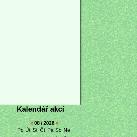
Kalendář akcí
«
08 / 2026
»
Po
Út
St
Čt
Pá
So
Ne