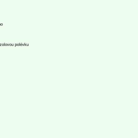
usíš?
no
zolovou polévku