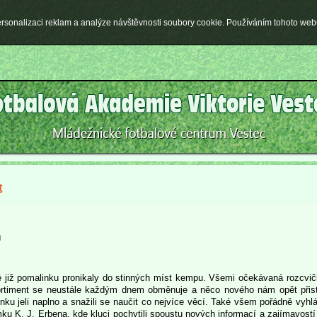
rsonalizaci reklam a analýze návštěvnosti soubory cookie. Používáním tohoto webu
t
n
ré již pomalinku pronikaly do stinných míst kempu. Všemi očekávaná rozcvi
sortiment se neustále každým dnem obměnuje a něco nového nám opět přista
inku jeli naplno a snažili se naučit co nejvíce věcí. Také všem pořádně vyhl
u K. J. Erbena, kde kluci pochytili spoustu nových informací a zajímavostí 