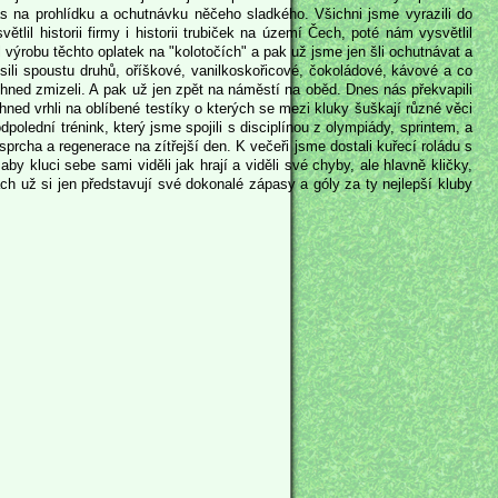
čas na prohlídku a ochutnávku něčeho sladkého. Všichni jsme vyrazili do
ětlil historii firmy i historii trubiček na území Čech, poté nám vysvětlil
l výrobu těchto oplatek na "kolotočích" a pak už jsme jen šli ochutnávat a
okusili spoustu druhů, oříškové, vanilkoskořicové, čokoládové, kávové a co
 ihned zmizeli. A pak už jen zpět na náměstí na oběd. Dnes nás překvapili
hned vrhli na oblíbené testíky o kterých se mezi kluky šuškají různé věci
olední trénink, který jsme spojili s disciplínou z olympiády, sprintem, a
 sprcha a regenerace na zítřejší den. K večeři jsme dostali kuřecí roládu s
 kluci sebe sami viděli jak hrají a viděli své chyby, ale hlavně kličky,
ch už si jen představují své dokonalé zápasy a góly za ty nejlepší kluby