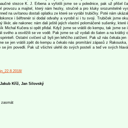
naučné stezce K. J. Erbena a vyfotili jsme se u polednice, pak už přišel 
tel provozu a majitel, který nám hezky, stručně a pro kluky srozumitelně vysv
 hned na uvítanou dostali oplatku ze které se vyrábí trubičky. Poté nám ukáza
, dokonce i šéftrenér si dodal odvahy a vyrobil si i tu svoji. Trubiček jsme 
ý likér, ale nakonec nám dali ještě jejich vlastní polomáčené sušenky, které
ík Michal Kučera si opět přidal. Když jsme se vrátili do kempu, tak jsme se i
 svého a osvěžili se ve vodě. Pak jsme se už vydali do šaten a na krátký odp
 sprinteři. Ostatní cvičení už byli jen lehčího zatížení. Pak už nás čekala jen
e se jen vrátili zpět do kempu a čekalo nás promítání zápasů z Rakouska, aby
 se jim povedli. Pak už všichni ulehli do svých postelí a teď ve svých hlavá
tin_22.8.2018/
 Jakub Kříž, Jan Silovský
u zasmát