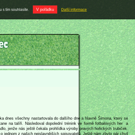
V pořádku
 s tím souhlasíte.
Další informace
čka dnes všechny nastartovala do dalšího dne a hlavně Šimona, který se
ne na talíři. Následoval dopolední trénink ve formě fotbalových her a
ádlo, jenže nás ještě čekala prohlídka výroby pravých hořických trubiček.
o jednom z našich nejslavnějších spisovatelů. Ještě nám zbylo pár chvil