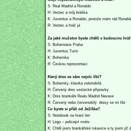
S: Real Madrid a Ronaldo
H: Vestec a můj bráška
K: Juventus a Ronaldo, protože mám rád Ronald
R: Vestec a hráč já
Za jaké mužstvo byste chtěli v budoucnu hrát
S: Bohemians Praha
H: Juventus Turín
K: Bohemka
R: Českou reprezentaci
Který dres se vám nejvíc líbí?
S: Bohemky, klasika zelenobílá
H: Červený dres vestecké přípravky
K: Dres brankáře Realu Madrid Navase
R: Červený nebo červenobílý dresy se mi líbí
Co byste si přáli od Ježíška?
S: Notebook na hraní her
H: Lego – policejní motiv
K: Chtěl jsem brankářské rukavice a ty jsem již d