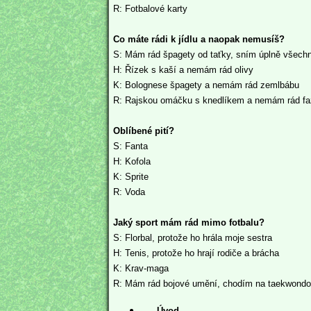
R: Fotbalové karty
Co máte rádi k jídlu a naopak nem
S: Mám rád špagety od taťky, sním úplně všech
H: Řízek s kaší a nemám rád olivy
K: Bolognese špagety a nemám rád zemlbábu
R: Rajskou omáčku s knedlíkem a nemám rád fa
Oblíbené pití?
S: Fanta
H: Kofola
K: Sprite
R: Voda
Jaký sport mám rád mimo fotbalu?
S: Florbal, protože ho hrála moje sestra
H: Tenis, protože ho hrají rodiče a brácha
K: Krav-maga
R: Mám rád bojové umění, chodím na taekwondo
Úvod