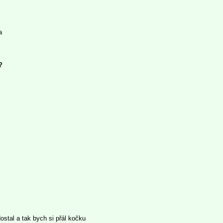
a
?
ostal a tak bych si přál kočku