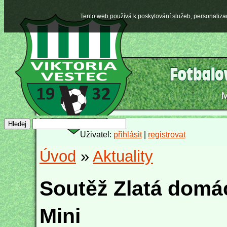
Tento web používá k poskytování služeb, personaliza
Uživatel:
přihlásit
|
registrovat
Úvod
»
Aktuality
Soutěž Zlatá domác
Mini